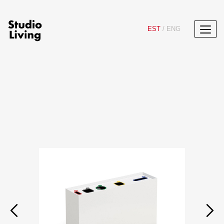
EST
/
ENG