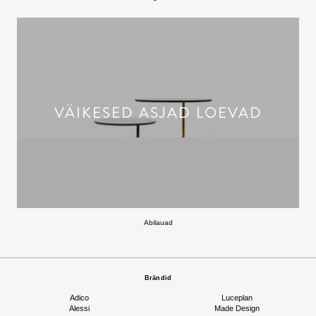
VÄIKESED ASJAD LOEVAD
Abilauad
Brändid
Adico
Luceplan
Alessi
Made Design