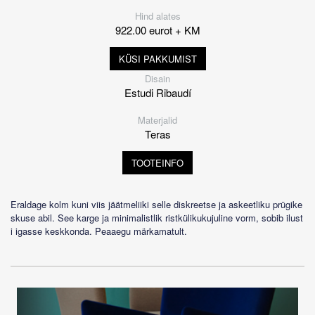
Hind alates
922.00 eurot + KM
KÜSI PAKKUMIST
Disain
Estudi Ribaudí
Materjalid
Teras
TOOTEINFO
Eraldage kolm kuni viis jäätmeliiki selle diskreetse ja askeetliku prügike
skuse abil. See karge ja minimalistlik ristkülikukujuline vorm, sobib ilust
i igasse keskkonda. Peaaegu märkamatult.