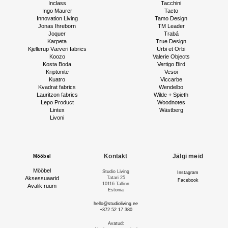
Inclass
Tacchini
Ingo Maurer
Tacto
Innovation Living
Tamo Design
Jonas Ihreborn
TM Leader
Joquer
Trabá
Karpeta
True Design
Kjellerup Væveri fabrics
Urbi et Orbi
Koozo
Valerie Objects
Kosta Boda
Vertigo Bird
Kriptonite
Vesoi
Kuatro
Viccarbe
Kvadrat fabrics
Wendelbo
Lauritzon fabrics
Wilde + Spieth
Lepo Product
Woodnotes
Lintex
Wästberg
Livoni
Kontakt
Jälgi meid
Mööbel
Mööbel
Studio Living
Instagram
Aksessuaarid
Tatari 25
Facebook
10116 Tallinn
Avalik ruum
Estonia
hello@studioliving.ee
+372 52 17 380
Avatud: