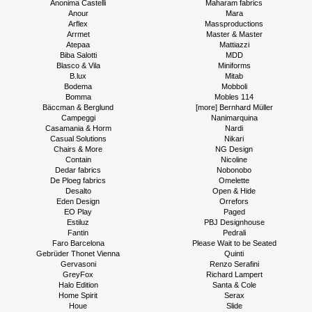
Anonima Castelli
Maharam fabrics
Anour
Mara
Arflex
Massproductions
Arrmet
Master & Master
Atepaa
Mattiazzi
Biba Salotti
MDD
Blasco & Vila
Miniforms
B.lux
Mitab
Bodema
Mobboli
Bomma
Mobles 114
Bäccman & Berglund
[more] Bernhard Müller
Campeggi
Nanimarquina
Casamania & Horm
Nardi
Casual Solutions
Nikari
Chairs & More
NG Design
Contain
Nicoline
Dedar fabrics
Nobonobo
De Ploeg fabrics
Omelette
Desalto
Open & Hide
Eden Design
Orrefors
EO Play
Paged
Estiluz
PBJ Designhouse
Fantin
Pedrali
Faro Barcelona
Please Wait to be Seated
Gebrüder Thonet Vienna
Quinti
Gervasoni
Renzo Serafini
GreyFox
Richard Lampert
Halo Edition
Santa & Cole
Home Spirit
Serax
Houe
Slide